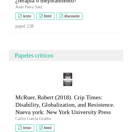
¿terapia o mejoramiento?
Jesús Parra Sáez
texto
html
discusión
papel 238
Papeles críticos
McRuer, Robert (2018). Crip Times:
Disability, Globalization, and Resistence.
Nueva york: New York University Press
Carlos García Grados
texto
html