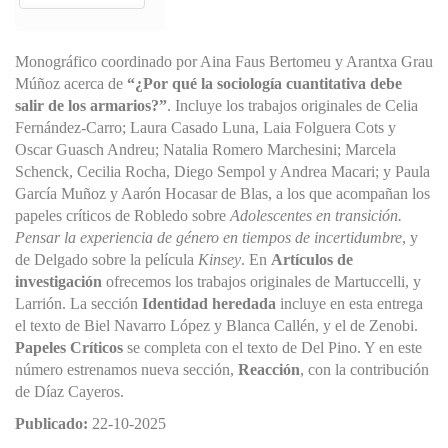
Monográfico coordinado por Aina Faus Bertomeu y Arantxa Grau
Múñoz acerca de
“¿Por qué la sociología cuantitativa debe
salir de los armarios?”
. Incluye los trabajos originales de Celia
Fernández-Carro; Laura Casado Luna, Laia Folguera Cots y
Oscar Guasch Andreu; Natalia Romero Marchesini; Marcela
Schenck, Cecilia Rocha, Diego Sempol y Andrea Macari; y Paula
García Muñoz y Aarón Hocasar de Blas, a los que acompañan los
papeles críticos de Robledo sobre
Adolescentes en transición.
Pensar la experiencia de género en tiempos de incertidumbre
, y
de Delgado sobre la película
Kinsey
. En
Artículos de
investigación
ofrecemos los trabajos originales de Martuccelli, y
Larrión. La sección
Identidad heredada
incluye en esta entrega
el texto de Biel Navarro López y Blanca Callén, y el de Zenobi.
Papeles Críticos
se completa con el texto de Del Pino. Y en este
número estrenamos nueva sección,
Reacción
, con la contribución
de Díaz Cayeros.
Publicado:
22-10-2025