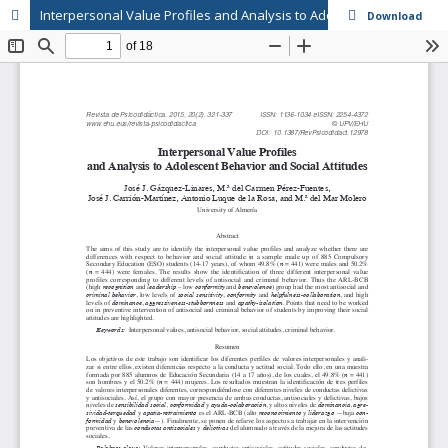
Interpersonal Value Profiles and Analysis to Adolescent Behavior and Social Attitudes // Perfiles de valores interpersonales y análisis de conductas y actitudes sociales de adolescentes
Download