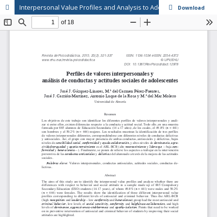
Interpersonal Value Profiles and Analysis to Adolescent Behavior and Social Attitudes // Perfiles de valores interpersonales y análisis de conductas y actitudes sociales de adolescentes
Download