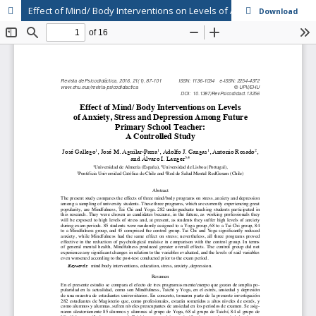
Effect of Mind/ Body Interventions on Levels of Anxiety, Stress and Depression Among Future Primary School Teacher: A Controlled Study // Efecto de intervenciones mente/cuerpo sobre los niveles de ansiedad, estrés y depresión en futuros docentes de edu
Download