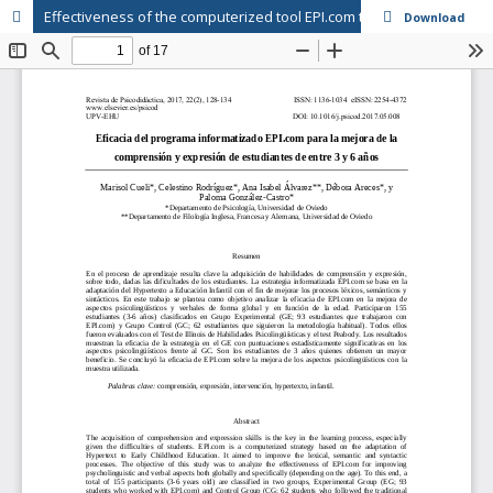
Effectiveness of the computerized tool EPI.com to enhance comprehension and expression in students aged 3 to 6 // Eficacia del programa informatizado EPI.com para la mejora de la comprensión y expresión de estudiantes de entre 3 y 6 años
Download