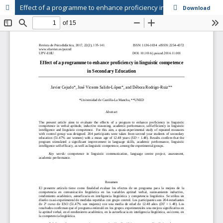
Effect of a programme to enhance proficiency in linguistic competence in Secondary Education // Efecto de un programa para la mejora en competencia en comunicación lingüística de alumnado de Educación Secundaria
Download