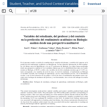
Student, Teacher, and School Context Variables Predicting Academic Achievement in Biology: Analysis from a Multilevel Perspective // Variables del estudiante, del profesor y del contexto en la predicción del rendimiento académico en Biología: Análisis ...
Download