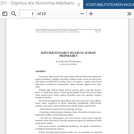
251 - Enpresa eta Ekonomia Aldizkaria
KONTABILITATEAREN ING