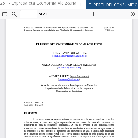
251 - Enpresa eta Ekonomia Aldizkaria
EL PERFIL DEL CONSUMID