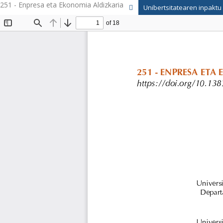
251 - Enpresa eta Ekonomia Aldizkaria
Unibertsitatearen inpaktu