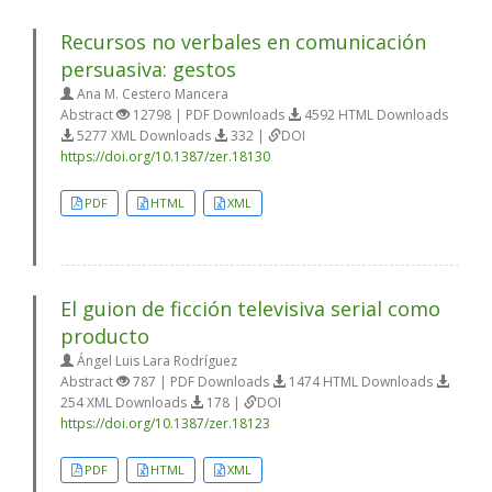
Recursos no verbales en comunicación
persuasiva: gestos
Ana M. Cestero Mancera
Abstract
12798 | PDF Downloads
4592 HTML Downloads
5277 XML Downloads
332 |
DOI
https://doi.org/10.1387/zer.18130
PDF
HTML
XML
El guion de ficción televisiva serial como
producto
Ángel Luis Lara Rodríguez
Abstract
787 | PDF Downloads
1474 HTML Downloads
254 XML Downloads
178 |
DOI
https://doi.org/10.1387/zer.18123
PDF
HTML
XML