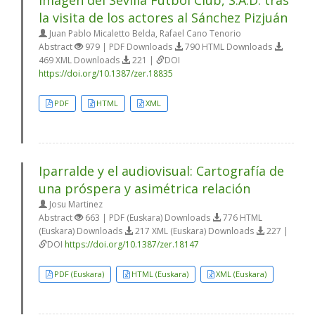
imagen del Sevilla Fútbol Club, S.A.D. tras
la visita de los actores al Sánchez Pizjuán
Juan Pablo Micaletto Belda, Rafael Cano Tenorio
Abstract
979 | PDF Downloads
790 HTML Downloads
469 XML Downloads
221 |
DOI
https://doi.org/10.1387/zer.18835
PDF
HTML
XML
Iparralde y el audiovisual: Cartografía de
una próspera y asimétrica relación
Josu Martinez
Abstract
663 | PDF (Euskara) Downloads
776 HTML
(Euskara) Downloads
217 XML (Euskara) Downloads
227 |
DOI
https://doi.org/10.1387/zer.18147
PDF (Euskara)
HTML (Euskara)
XML (Euskara)