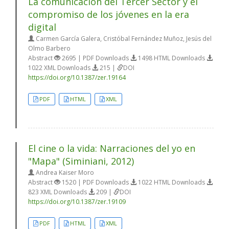
La comunicación del Tercer Sector y el
compromiso de los jóvenes en la era
digital
Carmen García Galera, Cristóbal Fernández Muñoz, Jesús del
Olmo Barbero
Abstract
2695 | PDF Downloads
1498 HTML Downloads
1022 XML Downloads
215 |
DOI
https://doi.org/10.1387/zer.19164
PDF
HTML
XML
El cine o la vida: Narraciones del yo en
"Mapa" (Siminiani, 2012)
Andrea Kaiser Moro
Abstract
1520 | PDF Downloads
1022 HTML Downloads
823 XML Downloads
209 |
DOI
https://doi.org/10.1387/zer.19109
PDF
HTML
XML