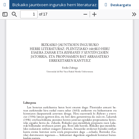
Bizkaiko jauntxoen inguruko herri literaturaz: Plentziako 1603ko hiru esaera zahar eta "Refranes y Sentencias"-en jatorria, eta proposamen bat Arrasateko erreketaren kantuez
Deskargatu