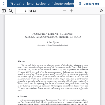
"Filotea"ren lehen itzulpenen "electio verborum"-erako hurbiltze saioa
Deskargatu