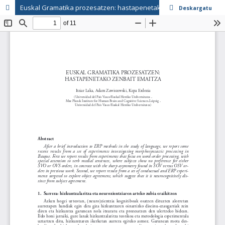
Euskal Gramatika prozesatzen: hastapenetako zenbait emaitza
Deskargatu