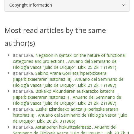
Copyright Information
Most read articles by the same
author(s)
Itziar Laka,
Negation in syntax: on the nature of functional
categories and projections
,
Anuario del Seminario de
Filología Vasca "Julio de Urquijo": Libk. 25 Zk. 1 (1991)
Itziar Laka,
Sabino Arana Goiri eta hiperbizkaiera
(Hiperbizkaieraren historiaz III)
,
Anuario del Seminario de
Filología Vasca "Julio de Urquijo": Libk. 21 Zk. 1 (1987)
Itziar Laka,
Bizkaiko Aldundiaren euskarazko katedra
(Hiperbizkaieraren historiaz I)
,
Anuario del Seminario de
Filología Vasca "Julio de Urquijo": Libk. 21 Zk. 2 (1987)
Itziar Laka,
Euskal Izkindeako aditza (Hiperbizkaieraren
historiaz II)
,
Anuario del Seminario de Filología Vasca "Julio
de Urquijo": Libk. 20 Zk. 3 (1986)
Itziar Laka,
Astarloaren hizkuntzalaritzaz
,
Anuario del
Seminario de Filología Vasca "Julio de Urquijo": Libk. 23 Zk. 1