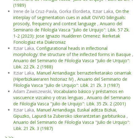
(1989)
Irene de la Cruz-Pavía, Gorka Elordieta, Itziar Laka,
On the
interplay of segmentation cues in adult OV/VO bilinguals:
prosody, frequency and context language
,
Anuario del
Seminario de Filología Vasca "Julio de Urquijo": Libk. 57 Zk.
1-2 (2023): Jose Ignazio Hualderen Omenez: Ikerketak
Fonologiaz eta Diakroniaz
Itziar Laka,
Configurational heads in inflectional
morphology: the structure of the inflected forms in Basque
,
Anuario del Seminario de Filología Vasca "Julio de Urquijo":
Libk. 22 Zk. 2 (1988)
Itziar Laka,
Manuel Arriandiaga: berrazterketarako oinarriak
(Hiperbizkaieraren historiaz IV)
,
Anuario del Seminario de
Filología Vasca "Julio de Urquijo": Libk. 21 Zk. 3 (1987)
Adam Zawiszewski,
Vocabulario básico y préstamos en
vascuence vizcaíno y otras lenguas
,
Anuario del Seminario
de Filología Vasca "Julio de Urquijo": Libk. 35 Zk. 2 (2001)
Itziar Laka,
Manuel Arriandiaga. Euskal aditza Bizkai,
Gipuzko, Lapurdi ta Zuberoko izkerantzetan garbiturikoa
,
Anuario del Seminario de Filología Vasca "Julio de Urquijo":
Libk. 21 Zk. 3 (1987)
>
>>