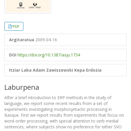
PDF
Argitaratua
2009-04-16
DOI
https://doi.org/10.1387/asju.1734
Itziar Laka
Adam Zawiszewski
Kepa Erdozia
Laburpena
After a brief introduction to ERP methods in the study of
language, we report some recent results from a set of
experiments investigating morphosyntactic processing in
Basque. First we report results from experiments that focus on
word-order processing, with special attention to verb medial
sentences, where subjects show no preference for either SVO