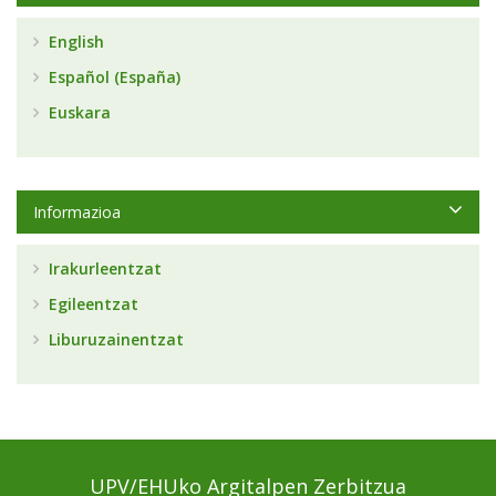
English
Español (España)
Euskara
Informazioa
Irakurleentzat
Egileentzat
Liburuzainentzat
UPV/EHUko Argitalpen Zerbitzua