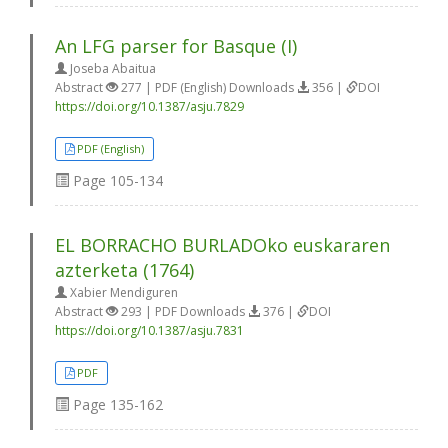
An LFG parser for Basque (I)
Joseba Abaitua
Abstract
277 | PDF (English) Downloads
356 |
DOI
https://doi.org/10.1387/asju.7829
PDF (English)
Page
105-134
EL BORRACHO BURLADOko euskararen
azterketa (1764)
Xabier Mendiguren
Abstract
293 | PDF Downloads
376 |
DOI
https://doi.org/10.1387/asju.7831
PDF
Page
135-162