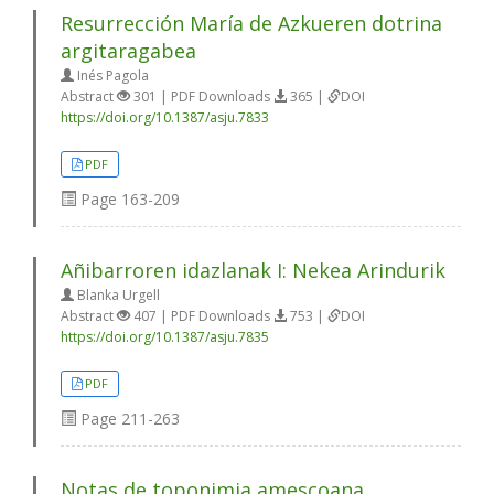
Resurrección María de Azkueren dotrina
argitaragabea
Inés Pagola
Abstract
301 | PDF Downloads
365 |
DOI
https://doi.org/10.1387/asju.7833
PDF
Page
163-209
Añibarroren idazlanak I: Nekea Arindurik
Blanka Urgell
Abstract
407 | PDF Downloads
753 |
DOI
https://doi.org/10.1387/asju.7835
PDF
Page
211-263
Notas de toponimia amescoana