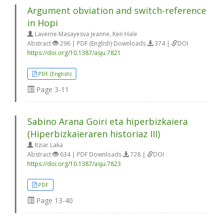
Argument obviation and switch-reference
in Hopi
Laverne Masayesva Jeanne, Ken Hale
Abstract
296 | PDF (English) Downloads
374 |
DOI
https://doi.org/10.1387/asju.7821
PDF (English)
Page
3-11
Sabino Arana Goiri eta hiperbizkaiera
(Hiperbizkaieraren historiaz III)
Itziar Laka
Abstract
634 | PDF Downloads
728 |
DOI
https://doi.org/10.1387/asju.7823
PDF
Page
13-40