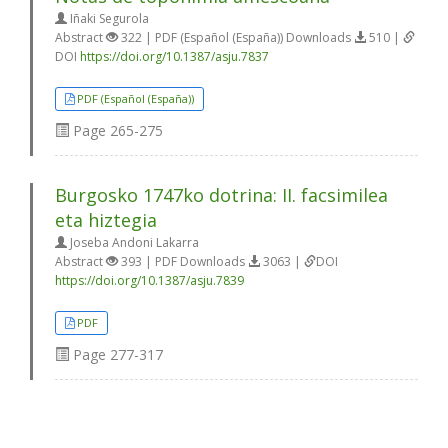
Iñaki Segurola
Abstract
322 | PDF (Español (España)) Downloads
510 |
DOI
https://doi.org/10.1387/asju.7837
PDF (Español (España))
Page
265-275
Burgosko 1747ko dotrina: II. facsimilea
eta hiztegia
Joseba Andoni Lakarra
Abstract
393 | PDF Downloads
3063 |
DOI
https://doi.org/10.1387/asju.7839
PDF
Page
277-317