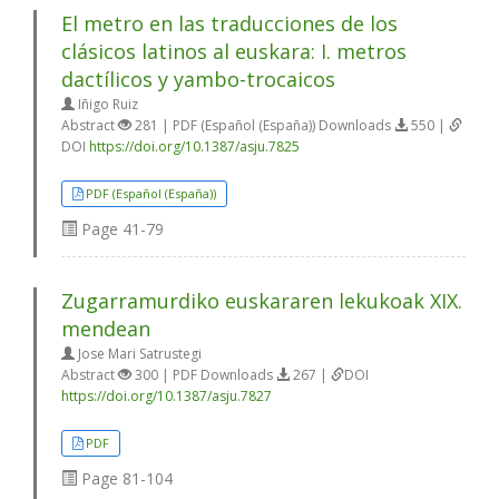
El metro en las traducciones de los
clásicos latinos al euskara: I. metros
dactílicos y yambo-trocaicos
Iñigo Ruiz
Abstract
281 | PDF (Español (España)) Downloads
550 |
DOI
https://doi.org/10.1387/asju.7825
PDF (Español (España))
Page
41-79
Zugarramurdiko euskararen lekukoak XIX.
mendean
Jose Mari Satrustegi
Abstract
300 | PDF Downloads
267 |
DOI
https://doi.org/10.1387/asju.7827
PDF
Page
81-104