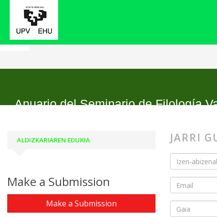
Hasiera
Kontaktua
Anuario del Seminario de Filología Va
JARRI 
ALDIZKARIAREN EDUKIA
Make a Submission
Make a Submission