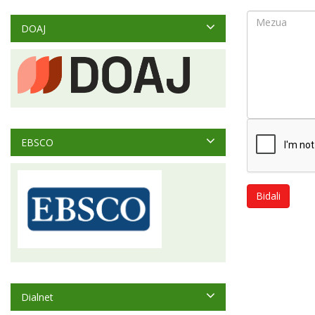
DOAJ
EBSCO
Bidali
Dialnet