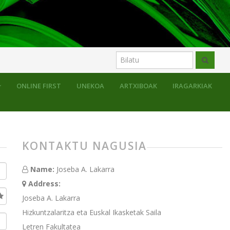
ONLINE FIRST
UNEKOA
ARTXIBOAK
IRAGARKIAK
KONTAKTU NAGUSIA
Name:
Joseba A. Lakarra
Address:
Joseba A. Lakarra
Hizkuntzalaritza eta Euskal Ikasketak Saila
Letren Fakultatea