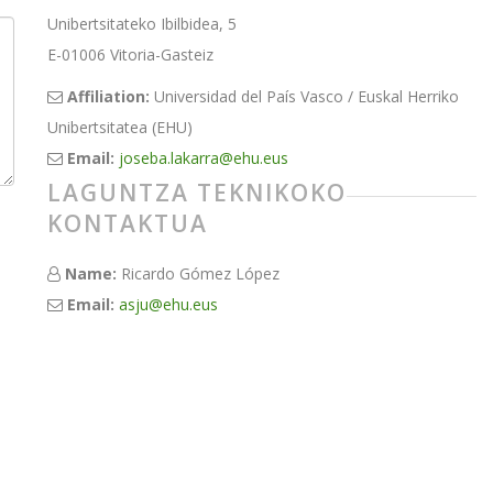
Unibertsitateko Ibilbidea, 5
E-01006 Vitoria-Gasteiz
Affiliation:
Universidad del País Vasco / Euskal Herriko
Unibertsitatea (EHU)
Email:
joseba.lakarra@ehu.eus
LAGUNTZA TEKNIKOKO
KONTAKTUA
Name:
Ricardo Gómez López
Email:
asju@ehu.eus