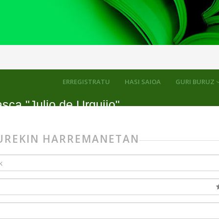
ERREGISTRATU
HASI SAIOA
GURI BURUZ
sca "Julio de Urquijo"
GUREKIN HARREMANETAN