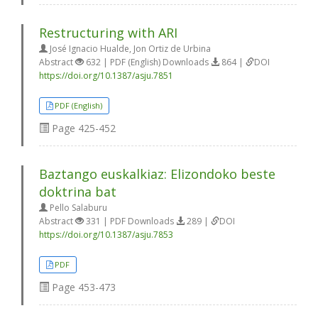
Restructuring with ARI
José Ignacio Hualde, Jon Ortiz de Urbina
Abstract
632 | PDF (English) Downloads
864 |
DOI
https://doi.org/10.1387/asju.7851
PDF (English)
Page
425-452
Baztango euskalkiaz: Elizondoko beste
doktrina bat
Pello Salaburu
Abstract
331 | PDF Downloads
289 |
DOI
https://doi.org/10.1387/asju.7853
PDF
Page
453-473