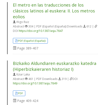
El metro en las traducciones de los
clásicos latinos al euskera: II. Los metros
eolios
Iñigo Ruiz
Abstract
304 | PDF (Español (España)) Downloads
612 |
DOI
https://doi.org/10.1387/asju.7847
PDF (Español (España))
Page
389-407
Bizkaiko Aldundiaren euskarazko katedra
(Hiperbizkaieraren historiaz I)
Itziar Laka
Abstract
461 | PDF Downloads
319 |
DOI
https://doi.org/10.1387/asju.7849
PDF
Page
409-424