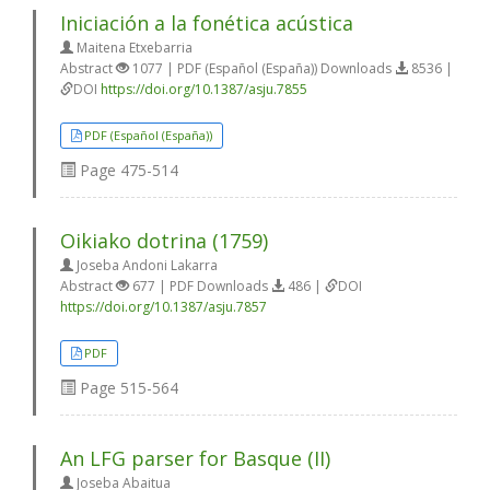
Iniciación a la fonética acústica
Maitena Etxebarria
Abstract
1077 | PDF (Español (España)) Downloads
8536 |
DOI
https://doi.org/10.1387/asju.7855
PDF (Español (España))
Page
475-514
Oikiako dotrina (1759)
Joseba Andoni Lakarra
Abstract
677 | PDF Downloads
486 |
DOI
https://doi.org/10.1387/asju.7857
PDF
Page
515-564
An LFG parser for Basque (II)
Joseba Abaitua