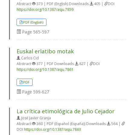
Abstract
373 | PDF (English) Downloads
405 |
DOI
https://doi.org/10.1387/asju.7859
PDF (English)
Page
565-597
Euskal erlatibo motak
Carlos Cid
Abstract
377 | PDF Downloads
827 |
DOI
https://doi.org/10.1387/asju.7861
PDF
Page
599-627
La crítica etimológica de Julio Cejador
José Javier Granja
Abstract
360 | PDF (Español (España)) Downloads
564 |
DOI
https://doi.org/10.1387/asju.7863