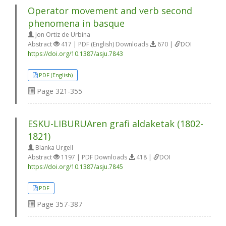
Operator movement and verb second
phenomena in basque
Jon Ortiz de Urbina
Abstract
417 | PDF (English) Downloads
670 |
DOI
https://doi.org/10.1387/asju.7843
PDF (English)
Page
321-355
ESKU-LIBURUAren grafi aldaketak (1802-
1821)
Blanka Urgell
Abstract
1197 | PDF Downloads
418 |
DOI
https://doi.org/10.1387/asju.7845
PDF
Page
357-387