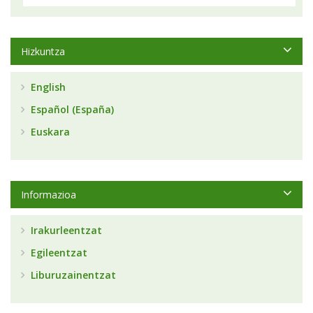
Hizkuntza
English
Español (España)
Euskara
Informazioa
Irakurleentzat
Egileentzat
Liburuzainentzat