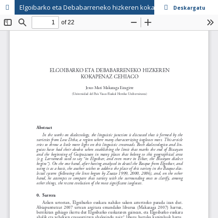
Elgoibarko eta Debabarreneko hizkeren kokapenaz gehiago
Deskargatu