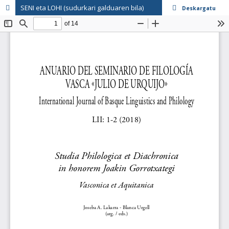
SENI eta LOHI (sudurkari galduaren bila)
Deskargatu