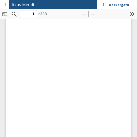
Itxas-Mendi
Deskargatu