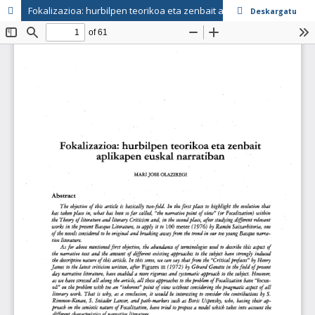
Fokalizazioa: hurbilpen teorikoa eta zenbait aplikapen eukal narratiban
Deskargatu