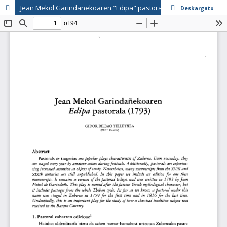
Jean Mekol Garindañekoaren "Edipa" pastorala (1793)
Deskargatu