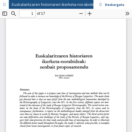
Euskalaritzaren historiaren ikerketa-norabideak: zenbait proposamendu
Deskargatu