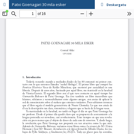
Patxi Goenagari 30 mila esker
Deskargatu