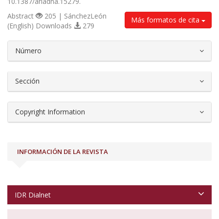
10.1387/ariadna.15279.
Abstract
205 | SánchezLeón
Más formatos de cita
(English) Downloads
279
##plugins.themes.bootstrap3.article.d
Número
Sección
Copyright Information
INFORMACIÓN DE LA REVISTA
IDR Dialnet