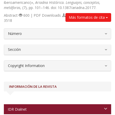
iberoamericano)»,
Ariadna Histórica. Lenguajes, conceptos,
metáforas
, (7), pp. 101–146. doi: 10.1387/ariadna.20177.
Abstract
600 | PDF Downloads
Más formatos de cita
3518
##plugins.themes.bootstrap3.article.d
Número
Sección
Copyright Information
INFORMACIÓN DE LA REVISTA
IDR Dialnet