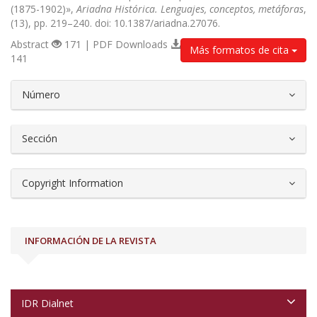
(1875-1902)»,
Ariadna Histórica. Lenguajes, conceptos, metáforas
,
(13), pp. 219–240. doi: 10.1387/ariadna.27076.
Abstract
171 | PDF Downloads
Más formatos de cita
141
##plugins.themes.bootstrap3.article.d
Número
Sección
Copyright Information
INFORMACIÓN DE LA REVISTA
IDR Dialnet