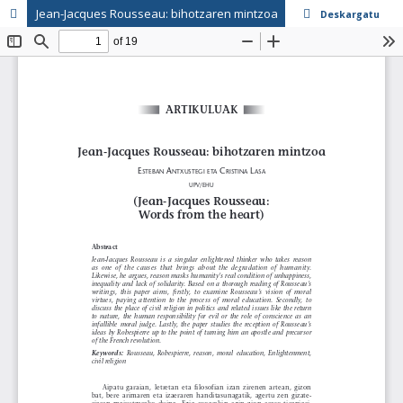
Jean-Jacques Rousseau: bihotzaren mintzoa
Deskargatu