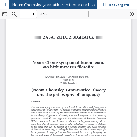
Noam Chomsky: gramatikaren teoria eta hizkuntzaren filosofia
Deskargatu