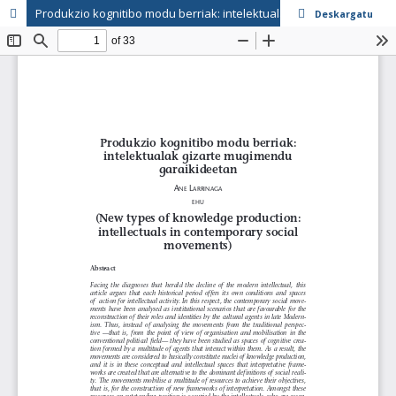
Produkzio kognitibo modu berriak: intelektualak gizarte mugimendu garaikideetan
Deskargatu