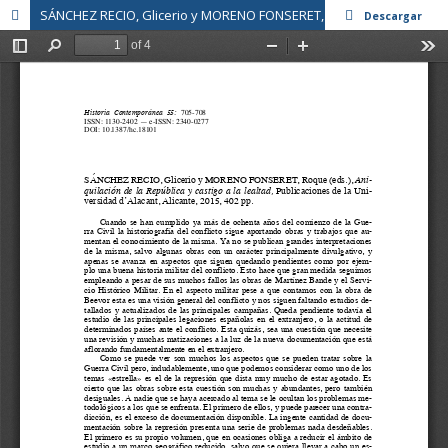
SÁNCHEZ RECIO, Glicerio y MORENO FONSERET, Roque (Eds.): Aniquilación de la República y castigo a la lealtad.
Descargar