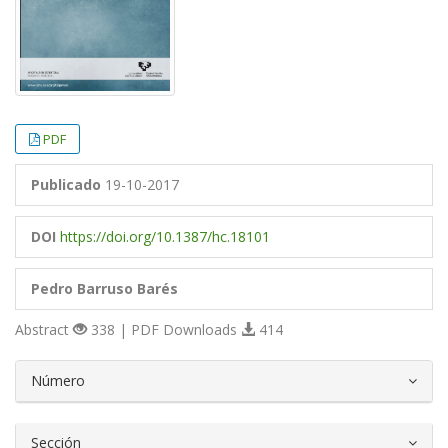
PDF
Publicado
19-10-2017
DOI
https://doi.org/10.1387/hc.18101
Pedro Barruso Barés
Abstract
338 | PDF Downloads
414
##plugins.themes.bootstrap3.article.d
Número
Sección