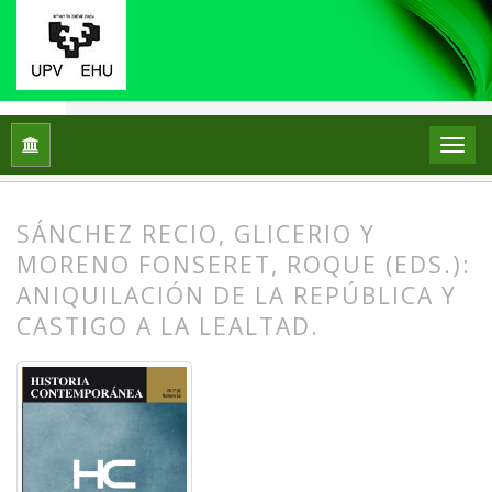
Inicio
Archivos
Núm. 55 (2017)
Reseñas
SÁNCHEZ RECIO, GLICERIO Y
MORENO FONSERET, ROQUE (EDS.):
ANIQUILACIÓN DE LA REPÚBLICA Y
CASTIGO A LA LEALTAD.
##plugins.themes.bootstrap3.article.
##plugins.themes.bootstrap3.article.