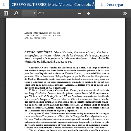
CRESPO GUTIERREZ, María Victoria. Consuelo Álvarez, "Violeta": Telegrafista, Periodista y Defensora de los derechos de la mujer.
Descargar