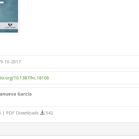
9-10-2017
/doi.org/10.1387/hc.18106
lanueva García
 | PDF Downloads
542
s.themes.bootstrap3.article.details##