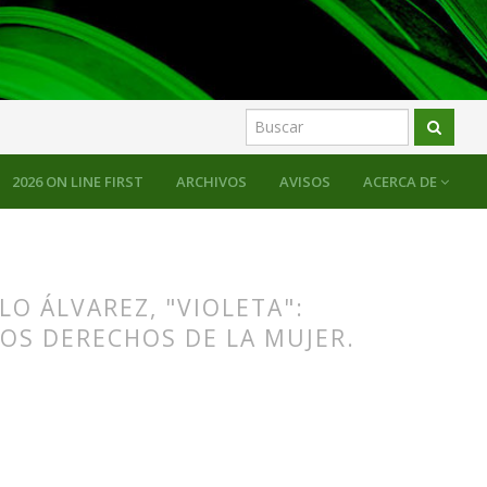
2026 ON LINE FIRST
ARCHIVOS
AVISOS
ACERCA DE
LO ÁLVAREZ, "VIOLETA":
LOS DERECHOS DE LA MUJER.