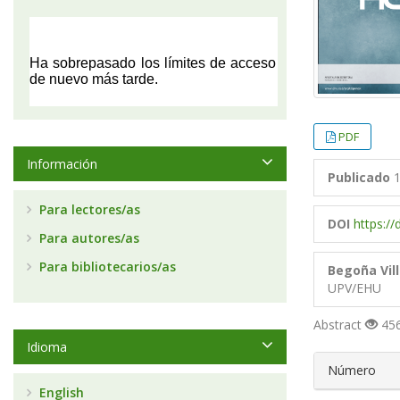
PDF
Información
Publicado
1
Para lectores/as
DOI
https:/
Para autores/as
Para bibliotecarios/as
Begoña Vil
UPV/EHU
Abstract
456
Idioma
##plugin
Número
English