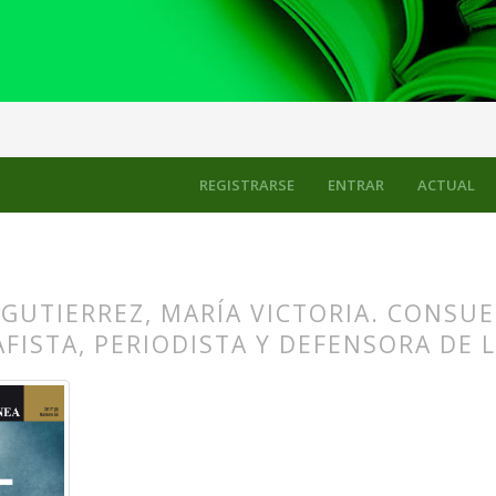
REGISTRARSE
ENTRAR
ACTUAL
GUTIERREZ, MARÍA VICTORIA. CONSUE
FISTA, PERIODISTA Y DEFENSORA DE 
s.themes.bootstrap3.article.main##
s.themes.bootstrap3.article.sidebar##