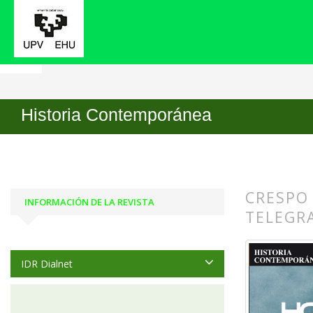
Inicio
Archivos
Núm. 55 (2017)
Reseñas
Historia Contemporánea
CRESPO 
INFORMACIÓN DE LA REVISTA
TELEGRA
##plugin
##plugin
IDR Dialnet