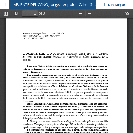
LAFUENTE DEL CANO, Jorge. Leopoldo Calvo-Sotelo y Europa. Historia de una convicción política y económica, Sílex, Madrid, 2017
Descargar