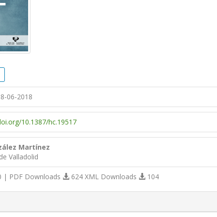
8-06-2018
/doi.org/10.1387/hc.19517
zález Martínez
de Valladolid
 | PDF Downloads
624 XML Downloads
104
s.themes.bootstrap3.article.details##