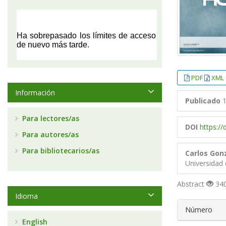
PDF
XML
Información
Publicado
1
Para lectores/as
DOI
https:/
Para autores/as
Para bibliotecarios/as
Carlos Gon
Universidad 
Abstract
340
Idioma
##plugin
Número
English