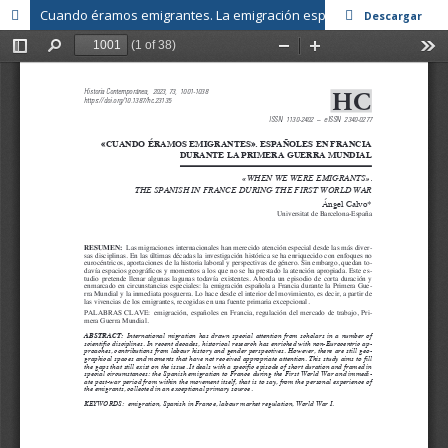
Cuando éramos emigrantes. La emigración española a Francia durante la Primera Guerra Mundial y la inmediata posguerra
Descargar