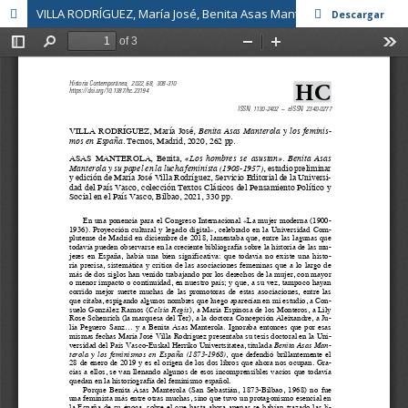
VILLA RODRÍGUEZ, María José, Benita Asas Manterola y los feminismos en España, Madrid, Tecnos, 2020, 262 pp. ASAS MANTEROLA, Benita, «Los hombres se asustan». Benita Asas Manterola y su papel en la lucha feminista (1908-1957), estudio preliminar y edición de María José Villa Rodríguez, Bilbao, Servicio Editorial de la Universidad del País Vasco, colección Textos Clásicos del Pensamiento Político y Social en el País Vasco, 2021, 330 pp.
Descargar