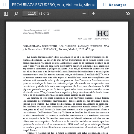
ESCAURIAZA ESCUDERO, Ana, Violencia, silencio y resistencia. ETA y la Universidad (1959-2011), Tecnos, Madrid, 2022, 472 pp.
Descargar