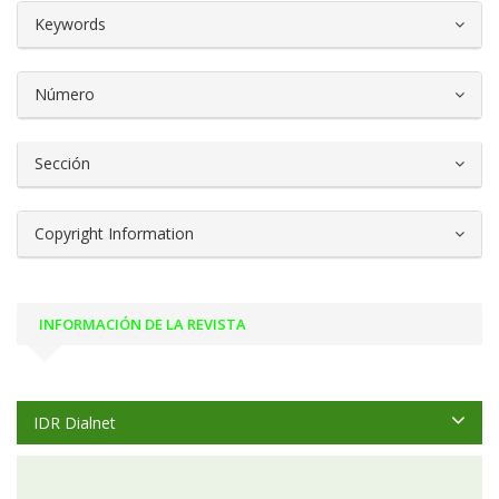
##plugins.themes.bootstrap3.article.d
Keywords
Número
Sección
Copyright Information
INFORMACIÓN DE LA REVISTA
IDR Dialnet