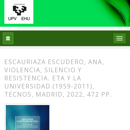
Inicio
Archivos
Núm. 73 (2023): EL LUGAR DE LA UTOPÍA E
ESCAURIAZA ESCUDERO, ANA,
VIOLENCIA, SILENCIO Y
RESISTENCIA. ETA Y LA
UNIVERSIDAD (1959-2011),
TECNOS, MADRID, 2022, 472 PP.
##plugins.themes.bootstrap3.article.
##plugins.themes.bootstrap3.article.