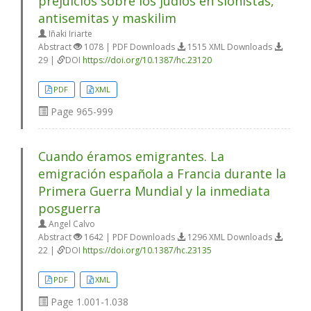
prejuicios sobre los judíos en sionistas,
antisemitas y maskilim
Iñaki Iriarte
Abstract
1078 | PDF Downloads
1515 XML Downloads
29 |
DOI
https://doi.org/10.1387/hc.23120
PDF
XML
Page
965-999
Cuando éramos emigrantes. La
emigración española a Francia durante la
Primera Guerra Mundial y la inmediata
posguerra
Angel Calvo
Abstract
1642 | PDF Downloads
1296 XML Downloads
22 |
DOI
https://doi.org/10.1387/hc.23135
PDF
XML
Page
1.001-1.038