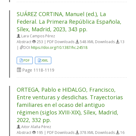
SUÁREZ CORTINA, Manuel (ed.), La
Federal. La Primera República Española,
Sílex, Madrid, 2023, 343 pp.
Lara Campos Pérez
Abstract
253 | PDF Downloads
548 XML Downloads
13
|
DOI
https://doi.org/10.1387/hc.24518
PDF
XML
Page
1118-1119
ORTEGA, Pablo e HIDALGO, Francisco,
Entre venturas y desdichas. Trayectorias
familiares en el ocaso del antiguo
régimen (siglos XVIII-XIX), Sílex, Madrid,
2022, 332 pp.
Aitor Alaña Pérez
Abstract
195 | PDF Downloads
378 XML Downloads
16