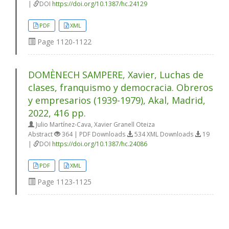
|
DOI
https://doi.org/10.1387/hc.24129
PDF
XML
Page
1120-1122
DOMÈNECH SAMPERE, Xavier, Luchas de
clases, franquismo y democracia. Obreros
y empresarios (1939-1979), Akal, Madrid,
2022, 416 pp.
Julio Martínez-Cava, Xavier Granell Oteiza
Abstract
364 | PDF Downloads
534 XML Downloads
19
|
DOI
https://doi.org/10.1387/hc.24086
PDF
XML
Page
1123-1125