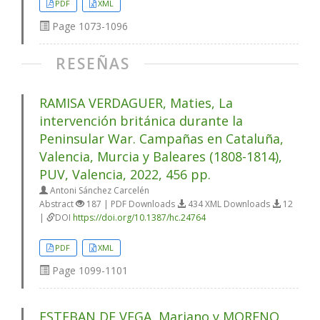
PDF
XML
Page
1073-1096
RESEÑAS
RAMISA VERDAGUER, Maties, La
intervención británica durante la
Peninsular War. Campañas en Cataluña,
Valencia, Murcia y Baleares (1808-1814),
PUV, Valencia, 2022, 456 pp.
Antoni Sánchez Carcelén
Abstract
187 | PDF Downloads
434 XML Downloads
12
|
DOI
https://doi.org/10.1387/hc.24764
PDF
XML
Page
1099-1101
ESTEBAN DE VEGA, Mariano y MORENO