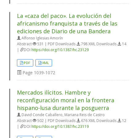
La «caza del paco». La evolución del
africanismo franquista a través de las
ediciones de Diario de una Bandera
Alfonso Iglesias Amorín
Abstract
531 | PDF Downloads
798 XML Downloads
14
|
DOI
https://doi.org/10.1387/hc.23129
PDF
XML
Page
1039-1072
Mercados ilícitos. Hambre y
reconfiguración moral en la frontera
hispano-lusa durante la posguerra
David Conde Caballero, Mariana Reis de Castro
Abstract
502 | PDF Downloads
676 XML Downloads
12
|
DOI
https://doi.org/10.1387/hc.23119