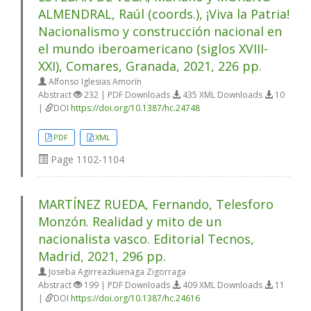
ALMENDRAL, Raúl (coords.), ¡Viva la Patria!
Nacionalismo y construcción nacional en
el mundo iberoamericano (siglos XVIII-
XXI), Comares, Granada, 2021, 226 pp.
Alfonso Iglesias Amorín
Abstract
232 | PDF Downloads
435 XML Downloads
10
|
DOI
https://doi.org/10.1387/hc.24748
PDF
XML
Page
1102-1104
MARTÍNEZ RUEDA, Fernando, Telesforo
Monzón. Realidad y mito de un
nacionalista vasco. Editorial Tecnos,
Madrid, 2021, 296 pp.
Joseba Agirreazkuenaga Zigorraga
Abstract
199 | PDF Downloads
409 XML Downloads
11
|
DOI
https://doi.org/10.1387/hc.24616