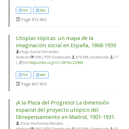
PDF
XML
Page
833-865
Utopías tópicas: un mapa de la
imaginación social en España, 1868-1939
Hugo Garcia Fernandez
Abstract
599 | PDF Downloads
679 XML Downloads
17
|
DOI
https://doi.org/10.1387/hc.23990
PDF
XML
Page
867-893
¡A la Plaza del Progreso! La dimensión
espacial del proyecto utópico del
librepensamiento en Madrid, 1901-1931.
Oscar Anchorena Morales
Abstract
300 | PDF Downloads
563 XML Downloads
15