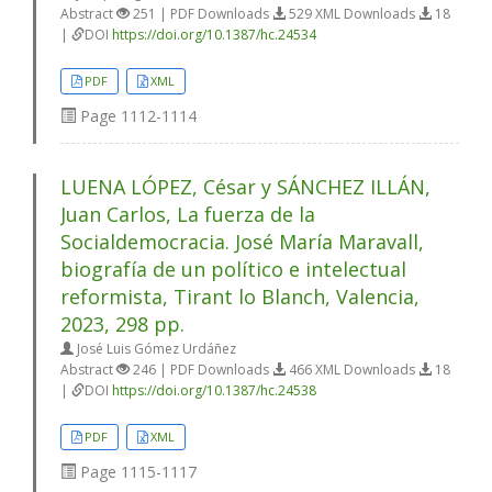
Abstract
251 | PDF Downloads
529 XML Downloads
18
|
DOI
https://doi.org/10.1387/hc.24534
PDF
XML
Page
1112-1114
LUENA LÓPEZ, César y SÁNCHEZ ILLÁN,
Juan Carlos, La fuerza de la
Socialdemocracia. José María Maravall,
biografía de un político e intelectual
reformista, Tirant lo Blanch, Valencia,
2023, 298 pp.
José Luis Gómez Urdáñez
Abstract
246 | PDF Downloads
466 XML Downloads
18
|
DOI
https://doi.org/10.1387/hc.24538
PDF
XML
Page
1115-1117