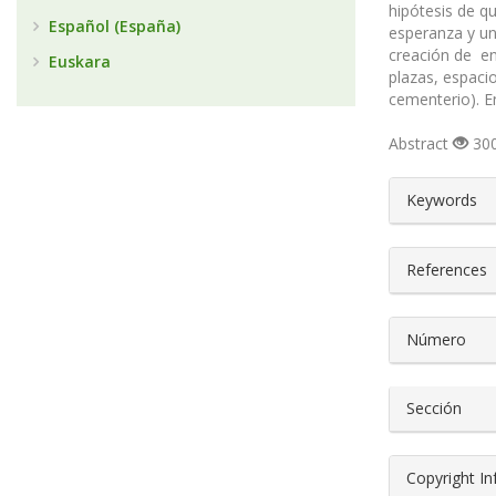
hipótesis de qu
Español (España)
esperanza y una
creación de en
Euskara
plazas, espaci
cementerio). E
Abstract
300
##plugin
Keywords
References
Número
Sección
Copyright I