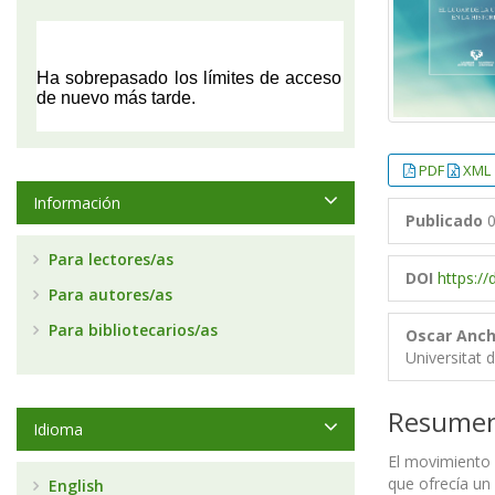
PDF
XML
Información
Publicado
0
Para lectores/as
DOI
https:/
Para autores/as
Para bibliotecarios/as
Oscar Anch
Universitat 
Resume
Idioma
El movimiento 
que ofrecía un
English