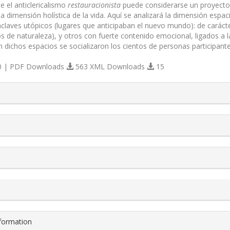
e el anticlericalismo
restauracionista
puede considerarse un proyecto 
 dimensión holística de la vida. Aquí se analizará la dimensión espac
claves utópicos (lugares que anticipaban el nuevo mundo): de carácte
os de naturaleza), y otros con fuerte contenido emocional, ligados a 
n dichos espacios se socializaron los cientos de personas participant
 | PDF Downloads
563 XML Downloads
15
s.themes.bootstrap3.article.details##
nformation