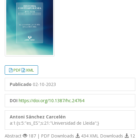
PDF
XML
Publicado
02-10-2023
DOI
https://doi.org/10.1387/hc.24764
Antoni Sánchez Carcelén
a:1:{s:5:"es_ES";s:21:"Universidad de Lleida";}
Abstract
187 | PDF Downloads
434 XML Downloads
12