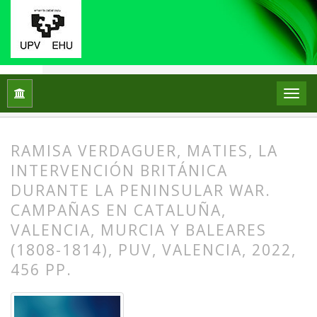
Inicio
Archivos
Núm. 73 (2023): EL LUGAR DE LA UTOPÍA E
RAMISA VERDAGUER, MATIES, LA
INTERVENCIÓN BRITÁNICA
DURANTE LA PENINSULAR WAR.
CAMPAÑAS EN CATALUÑA,
VALENCIA, MURCIA Y BALEARES
(1808-1814), PUV, VALENCIA, 2022,
456 PP.
##plugins.themes.bootstrap3.article.
##plugins.themes.bootstrap3.article.