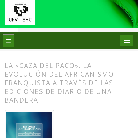
Inicio
Archivos
Núm. 73 (2023): EL LUGAR DE LA UTOPÍA E
LA «CAZA DEL PACO». LA
EVOLUCIÓN DEL AFRICANISMO
FRANQUISTA A TRAVÉS DE LAS
EDICIONES DE DIARIO DE UNA
BANDERA
##plugins.themes.bootstrap3.article.
##plugins.themes.bootstrap3.article.