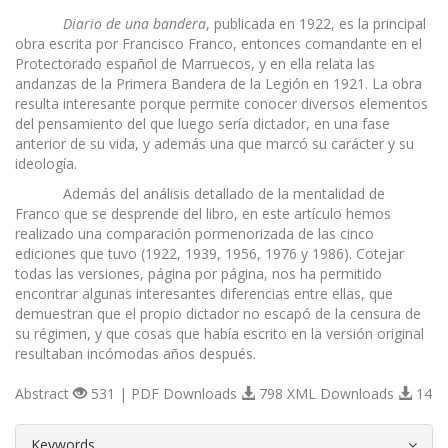
Diario de una bandera
, publicada en 1922, es la principal
obra escrita por Francisco Franco, entonces comandante en el
Protectorado español de Marruecos, y en ella relata las
andanzas de la Primera Bandera de la Legión en 1921. La obra
resulta interesante porque permite conocer diversos elementos
del pensamiento del que luego sería dictador, en una fase
anterior de su vida, y además una que marcó su carácter y su
ideología.
Además del análisis detallado de la mentalidad de
Franco que se desprende del libro, en este artículo hemos
realizado una comparación pormenorizada de las cinco
ediciones que tuvo (1922, 1939, 1956, 1976 y 1986). Cotejar
todas las versiones, página por página, nos ha permitido
encontrar algunas interesantes diferencias entre ellas, que
demuestran que el propio dictador no escapó de la censura de
su régimen, y que cosas que había escrito en la versión original
resultaban incómodas años después.
Abstract
531 | PDF Downloads
798 XML Downloads
14
##plugins.themes.bootstrap3.article.d
Keywords