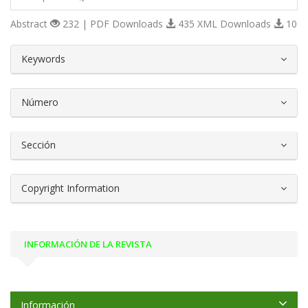
Abstract
232 | PDF Downloads
435 XML Downloads
10
##plugins.themes.bootstrap3.article.d
Keywords
Número
Sección
Copyright Information
INFORMACIÓN DE LA REVISTA
Información