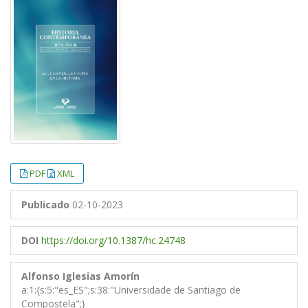
##plugins.themes.bootstrap3.article.
##plugins.themes.bootstrap3.article.
PDF
XML
Publicado
02-10-2023
DOI
https://doi.org/10.1387/hc.24748
Alfonso Iglesias Amorín
a:1:{s:5:"es_ES";s:38:"Universidade de Santiago de
Compostela";}