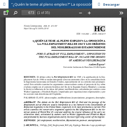
“¿Quién le teme al pleno empleo?” La oposición a la full employment bill de 1945 y los orígenes del neoliberalismo estadounidense
Descargar