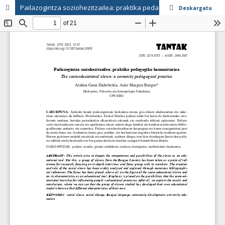
Pailazogintza soziohezitzailea: praktika pedagogiko komunitarioa
Deskargatu